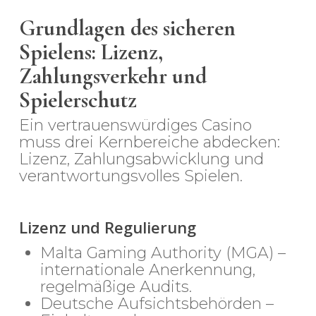
Grundlagen des sicheren
Spielens: Lizenz,
Zahlungsverkehr und
Spielerschutz
Ein vertrauenswürdiges Casino
muss drei Kernbereiche abdecken:
Lizenz, Zahlungsabwicklung und
verantwortungsvolles Spielen.
Lizenz und Regulierung
Malta Gaming Authority (MGA) –
internationale Anerkennung,
regelmäßige Audits.
Deutsche Aufsichtsbehörden –