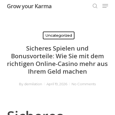
Skip
Men
Grow your Karma
to
searc
main
content
Uncategorized
Sicheres Spielen und
Bonusvorteile: Wie Sie mit dem
richtigen Online‑Casino mehr aus
Ihrem Geld machen
By
demilation
April 19, 2026
No Comments