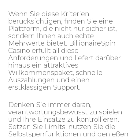
Wenn Sie diese Kriterien
berücksichtigen, finden Sie eine
Plattform, die nicht nur sicher ist,
sondern Ihnen auch echte
Mehrwerte bietet. BillionaireSpin
Casino erfüllt all diese
Anforderungen und liefert darüber
hinaus ein attraktives
Willkommenspaket, schnelle
Auszahlungen und einen
erstklassigen Support.
Denken Sie immer daran,
verantwortungsbewusst zu spielen
und Ihre Einsätze zu kontrollieren.
Setzen Sie Limits, nutzen Sie die
Selbstsperrfunktionen und genießen