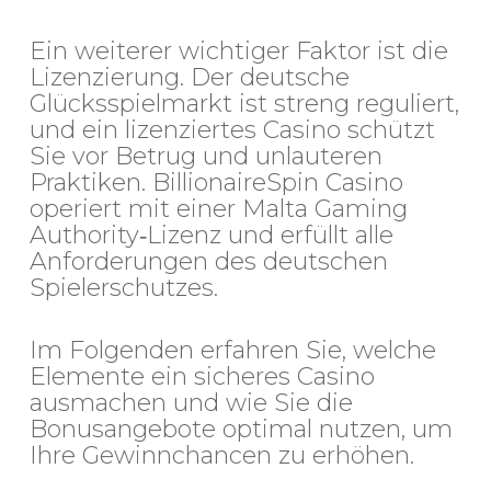
Ein weiterer wichtiger Faktor ist die
Lizenzierung. Der deutsche
Glücksspielmarkt ist streng reguliert,
und ein lizenziertes Casino schützt
Sie vor Betrug und unlauteren
Praktiken. BillionaireSpin Casino
operiert mit einer Malta Gaming
Authority‑Lizenz und erfüllt alle
Anforderungen des deutschen
Spielerschutzes.
Im Folgenden erfahren Sie, welche
Elemente ein sicheres Casino
ausmachen und wie Sie die
Bonusangebote optimal nutzen, um
Ihre Gewinnchancen zu erhöhen.