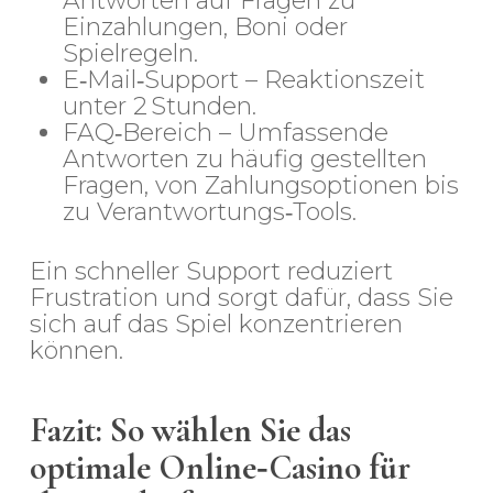
Antworten auf Fragen zu
Einzahlungen, Boni oder
Spielregeln.
E‑Mail‑Support – Reaktionszeit
unter 2 Stunden.
FAQ‑Bereich – Umfassende
Antworten zu häufig gestellten
Fragen, von Zahlungsoptionen bis
zu Verantwortungs‑Tools.
Ein schneller Support reduziert
Frustration und sorgt dafür, dass Sie
sich auf das Spiel konzentrieren
können.
Fazit: So wählen Sie das
optimale Online‑Casino für