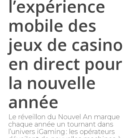
l’expérience
mobile des
jeux de casino
en direct pour
la nouvelle
année
Le réveillon du Nouvel An marque
chaque année un tournant dans
l’univers iGaming : les opérateurs