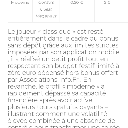
Moderne
Gonzo’s
0,50 €
5 €
Quest
Megaways
Le joueur « classique » est resté
entièrement dans le cadre du bonus
sans dépôt grâce aux limites strictes
imposées par son application mobile
; il a réalisé un petit profit tout en
respectant son budget festif limité à
zéro euro dépensé hors bonus offert
par Associations Info.Fr . En
revanche, le profil « moderne » a
rapidement dépassé sa capacité
financière après avoir activé
plusieurs tours gratuits payants –
illustrant comment une volatilité
élevée combinée à une absence de
contrôle peut transformer une soirée