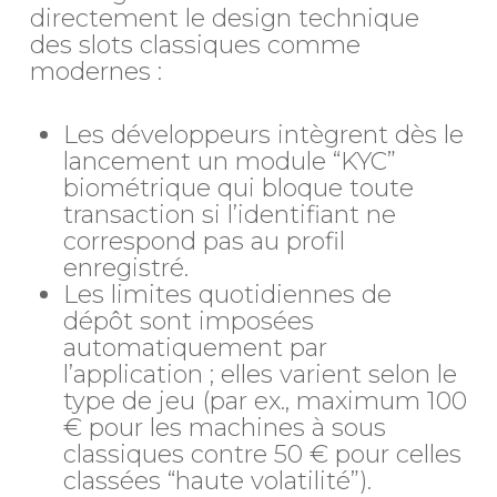
directement le design technique
des slots classiques comme
modernes :
Les développeurs intègrent dès le
lancement un module “KYC”
biométrique qui bloque toute
transaction si l’identifiant ne
correspond pas au profil
enregistré.
Les limites quotidiennes de
dépôt sont imposées
automatiquement par
l’application ; elles varient selon le
type de jeu (par ex., maximum 100
€ pour les machines à sous
classiques contre 50 € pour celles
classées “haute volatilité”).