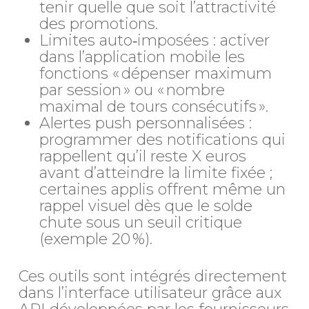
tenir quelle que soit l’attractivité
des promotions.
Limites auto‑imposées : activer
dans l’application mobile les
fonctions « dépenser maximum
par session » ou « nombre
maximal de tours consécutifs ».
Alertes push personnalisées :
programmer des notifications qui
rappellent qu’il reste X euros
avant d’atteindre la limite fixée ;
certaines applis offrent même un
rappel visuel dès que le solde
chute sous un seuil critique
(exemple 20 %).
Ces outils sont intégrés directement
dans l’interface utilisateur grâce aux