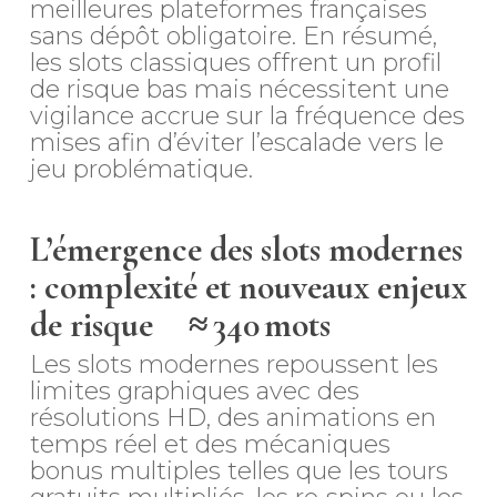
meilleures plateformes françaises
sans dépôt obligatoire. En résumé,
les slots classiques offrent un profil
de risque bas mais nécessitent une
vigilance accrue sur la fréquence des
mises afin d’éviter l’escalade vers le
jeu problématique.
L’émergence des slots modernes
: complexité et nouveaux enjeux
de risque ≈ 340 mots
Les slots modernes repoussent les
limites graphiques avec des
résolutions HD, des animations en
temps réel et des mécaniques
bonus multiples telles que les tours