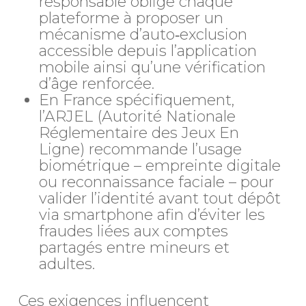
responsable oblige chaque
plateforme à proposer un
mécanisme d’auto‑exclusion
accessible depuis l’application
mobile ainsi qu’une vérification
d’âge renforcée.
En France spécifiquement,
l’ARJEL (Autorité Nationale
Réglementaire des Jeux En
Ligne) recommande l’usage
biométrique – empreinte digitale
ou reconnaissance faciale – pour
valider l’identité avant tout dépôt
via smartphone afin d’éviter les
fraudes liées aux comptes
partagés entre mineurs et
adultes.
Ces exigences influencent