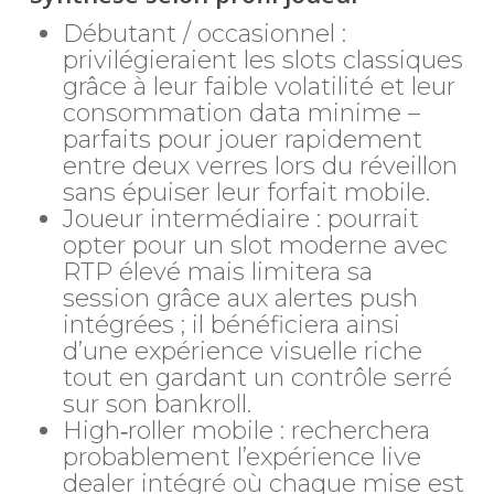
Débutant / occasionnel :
privilégieraient les slots classiques
grâce à leur faible volatilité et leur
consommation data minime –
parfaits pour jouer rapidement
entre deux verres lors du réveillon
sans épuiser leur forfait mobile.
Joueur intermédiaire : pourrait
opter pour un slot moderne avec
RTP élevé mais limitera sa
session grâce aux alertes push
intégrées ; il bénéficiera ainsi
d’une expérience visuelle riche
tout en gardant un contrôle serré
sur son bankroll.
High‑roller mobile : recherchera
probablement l’expérience live
dealer intégré où chaque mise est