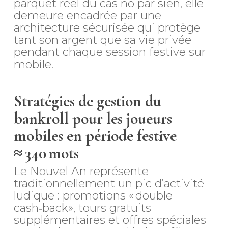
parquet réel du casino parisien, elle
demeure encadrée par une
architecture sécurisée qui protège
tant son argent que sa vie privée
pendant chaque session festive sur
mobile.
Stratégies de gestion du
bankroll pour les joueurs
mobiles en période festive
≈ 340 mots
Le Nouvel An représente
traditionnellement un pic d’activité
ludique : promotions « double
cash‑back», tours gratuits
supplémentaires et offres spéciales