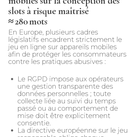
mobiles sur la conception des
slots à risque maîtrisé
≈ 280 mots
En Europe, plusieurs cadres
législatifs encadrent strictement le
jeu en ligne sur appareils mobiles
afin de protéger les consommateurs
contre les pratiques abusives :
Le RGPD impose aux opérateurs
une gestion transparente des
données personnelles ; toute
collecte liée au suivi du temps
passé ou au comportement de
mise doit être explicitement
consentie.
La directive européenne sur le jeu