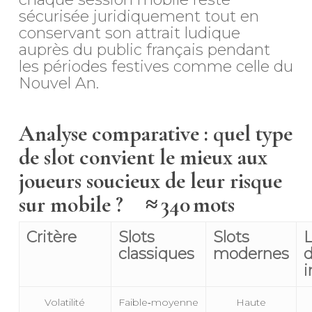
sécurisée juridiquement tout en
conservant son attrait ludique
auprès du public français pendant
les périodes festives comme celle du
Nouvel An.
Analyse comparative : quel type
de slot convient le mieux aux
joueurs soucieux de leur risque
sur mobile ? ≈ 340 mots
Critère
Slots
Slots
L
classiques
modernes
d
i
Volatilité
Faible‑moyenne
Haute