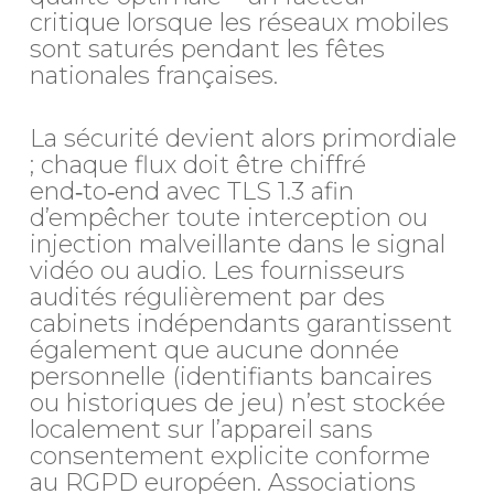
critique lorsque les réseaux mobiles
sont saturés pendant les fêtes
nationales françaises.
La sécurité devient alors primordiale
; chaque flux doit être chiffré
end‑to‑end avec TLS 1.3 afin
d’empêcher toute interception ou
injection malveillante dans le signal
vidéo ou audio. Les fournisseurs
audités régulièrement par des
cabinets indépendants garantissent
également que aucune donnée
personnelle (identifiants bancaires
ou historiques de jeu) n’est stockée
localement sur l’appareil sans
consentement explicite conforme
au RGPD européen. Associations