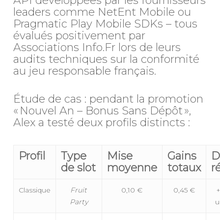
API développées par les fournisseurs
leaders comme NetEnt Mobile ou
Pragmatic Play Mobile SDKs – tous
évalués positivement par
Associations Info.Fr lors de leurs
audits techniques sur la conformité
au jeu responsable français.
Étude de cas : pendant la promotion
« Nouvel An – Bonus Sans Dépôt »,
Alex a testé deux profils distincts :
Profil
Type
Mise
Gains
D
de slot
moyenne
totaux
r
Classique
Fruit
0,10 €
0,45 €
+
Party
u