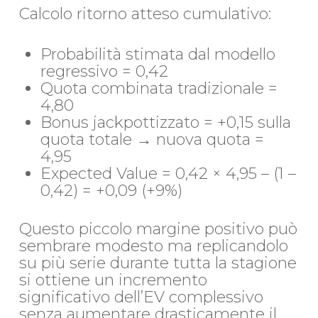
Calcolo ritorno atteso cumulativo:
Probabilità stimata dal modello
regressivo = 0,42
Quota combinata tradizionale =
4,80
Bonus jackpottizzato = +0,15 sulla
quota totale → nuova quota =
4,95
Expected Value = 0,42 × 4,95 – (1 –
0,42) = +0,09 (+9%)
Questo piccolo margine positivo può
sembrare modesto ma replicandolo
su più serie durante tutta la stagione
si ottiene un incremento
significativo dell’EV complessivo
senza aumentare drasticamente il