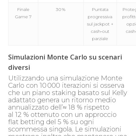
Finale
30 %
Puntata
Prote
Game 7
progressiva
profit
sul jackpot +
opz
cash‑out
cash
parziale
Simulazioni Monte Carlo su scenari
diversi
Utilizzando una simulazione Monte
Carlo con 10 000 iterazioni si osserva
che un piano staking basato sul Kelly
adattato genera un ritorno medio
annualizzato dell’≈ 18 % rispetto
al 12 % ottenuto con un approccio
flat betting del 5 % su ogni
scommessa singola. Le simulazioni