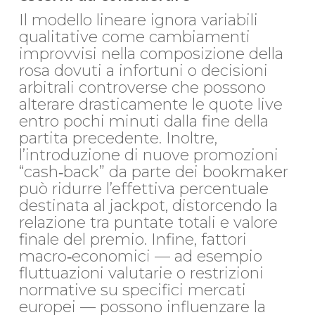
Il modello lineare ignora variabili
qualitative come cambiamenti
improvvisi nella composizione della
rosa dovuti a infortuni o decisioni
arbitrali controverse che possono
alterare drasticamente le quote live
entro pochi minuti dalla fine della
partita precedente. Inoltre,
l’introduzione di nuove promozioni
“cash‑back” da parte dei bookmaker
può ridurre l’effettiva percentuale
destinata al jackpot, distorcendo la
relazione tra puntate totali e valore
finale del premio. Infine, fattori
macro‑economici — ad esempio
fluttuazioni valutarie o restrizioni
normative su specifici mercati
europei — possono influenzare la