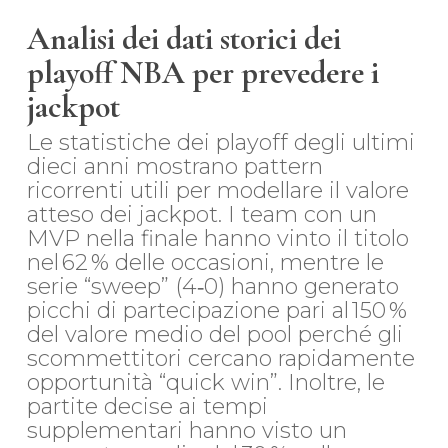
Analisi dei dati storici dei
playoff NBA per prevedere i
jackpot
Le statistiche dei playoff degli ultimi
dieci anni mostrano pattern
ricorrenti utili per modellare il valore
atteso dei jackpot. I team con un
MVP nella finale hanno vinto il titolo
nel 62 % delle occasioni, mentre le
serie “sweep” (4‑0) hanno generato
picchi di partecipazione pari al 150 %
del valore medio del pool perché gli
scommettitori cercano rapidamente
opportunità “quick win”. Inoltre, le
partite decise ai tempi
supplementari hanno visto un