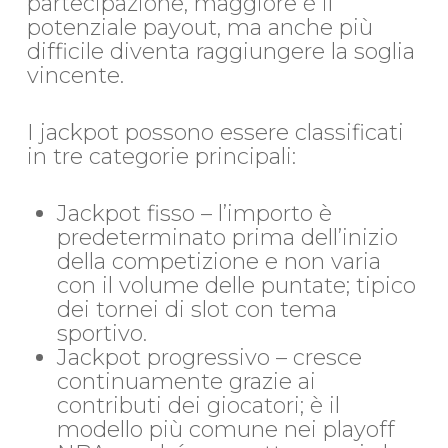
partecipazione, maggiore è il
potenziale payout, ma anche più
difficile diventa raggiungere la soglia
vincente.
I jackpot possono essere classificati
in tre categorie principali:
Jackpot fisso – l’importo è
predeterminato prima dell’inizio
della competizione e non varia
con il volume delle puntate; tipico
dei tornei di slot con tema
sportivo.
Jackpot progressivo – cresce
continuamente grazie ai
contributi dei giocatori; è il
modello più comune nei playoff