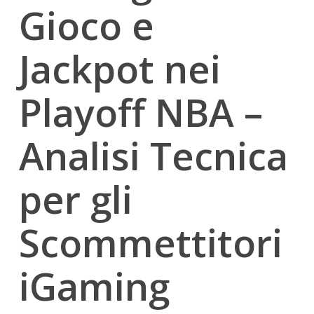
Gioco e
Jackpot nei
Playoff NBA –
Analisi Tecnica
per gli
Scommettitori
iGaming