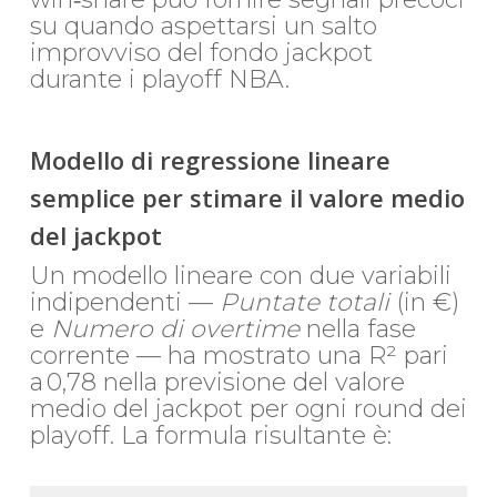
su quando aspettarsi un salto
improvviso del fondo jackpot
durante i playoff NBA.
Modello di regressione lineare
semplice per stimare il valore medio
del jackpot
Un modello lineare con due variabili
indipendenti —
Puntate totali
(in €)
e
Numero di overtime
nella fase
corrente — ha mostrato una R² pari
a 0,78 nella previsione del valore
medio del jackpot per ogni round dei
playoff. La formula risultante è: