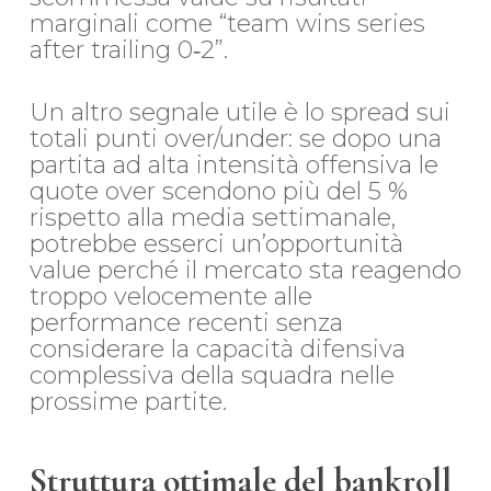
marginali come “team wins series
after trailing 0‑2”.
Un altro segnale utile è lo spread sui
totali punti over/under: se dopo una
partita ad alta intensità offensiva le
quote over scendono più del 5 %
rispetto alla media settimanale,
potrebbe esserci un’opportunità
value perché il mercato sta reagendo
troppo velocemente alle
performance recenti senza
considerare la capacità difensiva
complessiva della squadra nelle
prossime partite.
Struttura ottimale del bankroll