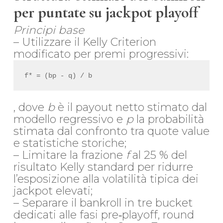
per puntate su jackpot playoff
Principi base
– Utilizzare il Kelly Criterion
modificato per premi progressivi:
f* = (bp - q) / b
, dove
b
è il payout netto stimato dal
modello regressivo e
p
la probabilità
stimata dal confronto tra quote value
e statistiche storiche;
– Limitare la frazione
f
al 25 % del
risultato Kelly standard per ridurre
l’esposizione alla volatilità tipica dei
jackpot elevati;
– Separare il bankroll in tre bucket
dedicati alle fasi pre‑playoff, round