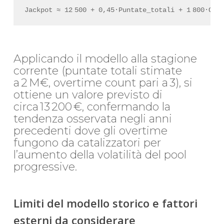
Jackpot ≈ 12 500 + 0,45·Puntate_totali + 1 800·Ove
Applicando il modello alla stagione
corrente (puntate totali stimate
a 2 M€, overtime count pari a 3), si
ottiene un valore previsto di
circa 13 200 €, confermando la
tendenza osservata negli anni
precedenti dove gli overtime
fungono da catalizzatori per
l’aumento della volatilità del pool
progressive.
Limiti del modello storico e fattori
esterni da considerare