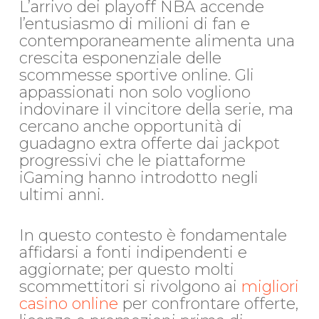
L’arrivo dei playoff NBA accende
l’entusiasmo di milioni di fan e
contemporaneamente alimenta una
crescita esponenziale delle
scommesse sportive online. Gli
appassionati non solo vogliono
indovinare il vincitore della serie, ma
cercano anche opportunità di
guadagno extra offerte dai jackpot
progressivi che le piattaforme
iGaming hanno introdotto negli
ultimi anni.
In questo contesto è fondamentale
affidarsi a fonti indipendenti e
aggiornate; per questo molti
scommettitori si rivolgono ai
migliori
casino online
per confrontare offerte,