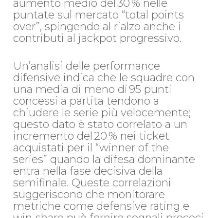
aumento medio del 30 % nelle
puntate sul mercato “total points
over”, spingendo al rialzo anche i
contributi al jackpot progressivo.
Un’analisi delle performance
difensive indica che le squadre con
una media di meno di 95 punti
concessi a partita tendono a
chiudere le serie più velocemente;
questo dato è stato correlato a un
incremento del 20 % nei ticket
acquistati per il “winner of the
series” quando la difesa dominante
entra nella fase decisiva della
semifinale. Queste correlazioni
suggeriscono che monitorare
metriche come defensive rating e
win‑share può fornire segnali precoci