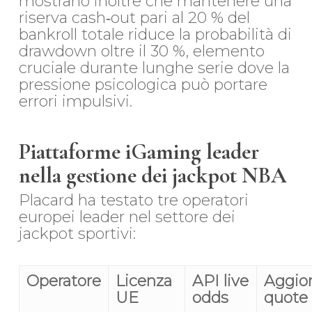
mostrano inoltre che mantenere una
riserva cash‑out pari al 20 % del
bankroll totale riduce la probabilità di
drawdown oltre il 30 %, elemento
cruciale durante lunghe serie dove la
pressione psicologica può portare
errori impulsivi.
Piattaforme iGaming leader
nella gestione dei jackpot NBA
Placard ha testato tre operatori
europei leader nel settore dei
jackpot sportivi:
Operatore
Licenza
API live
Aggio
UE
odds
quote