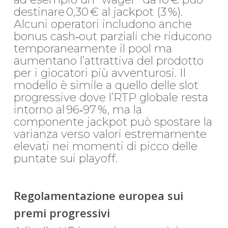
destinare 0,30 € al jackpot (3 %).
Alcuni operatori includono anche
bonus cash‑out parziali che riducono
temporaneamente il pool ma
aumentano l’attrattiva del prodotto
per i giocatori più avventurosi. Il
modello è simile a quello delle slot
progressive dove l’RTP globale resta
intorno al 96‑97 %, ma la
componente jackpot può spostare la
varianza verso valori estremamente
elevati nei momenti di picco delle
puntate sui playoff.
Regolamentazione europea sui
premi progressivi