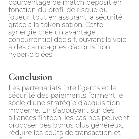
pourcentage de match‑deposit en
fonction du profil de risque du
joueur, tout en assurant la sécurité
grâce à la tokenisation. Cette
synergie crée un avantage
concurrentiel décisif, ouvrant la voie
à des campagnes d’acquisition
hyper‑ciblées.
Conclusion
Les partenariats intelligents et la
sécurité des paiements forment le
socle d’une stratégie d’acquisition
moderne. En s’appuyant sur des
alliances fintech, les casinos peuvent
proposer des bonus plus généreux,
réduire les coûts de transaction et