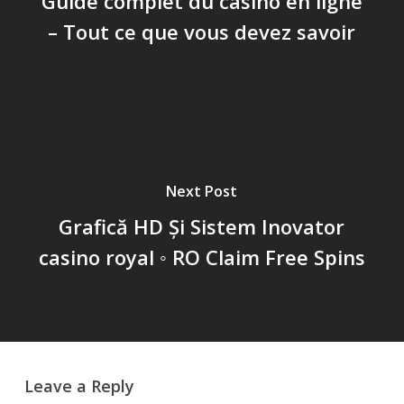
Guide complet du casino en ligne
– Tout ce que vous devez savoir
Next Post
Grafică HD Și Sistem Inovator
casino royal ◦ RO Claim Free Spins
Leave a Reply