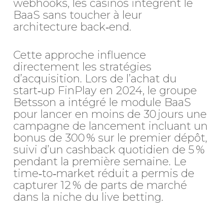
webhooks, les casinos intègrent le
BaaS sans toucher à leur
architecture back‑end.
Cette approche influence
directement les stratégies
d’acquisition. Lors de l’achat du
start‑up FinPlay en 2024, le groupe
Betsson a intégré le module BaaS
pour lancer en moins de 30 jours une
campagne de lancement incluant un
bonus de 300 % sur le premier dépôt,
suivi d’un cashback quotidien de 5 %
pendant la première semaine. Le
time‑to‑market réduit a permis de
capturer 12 % de parts de marché
dans la niche du live betting.