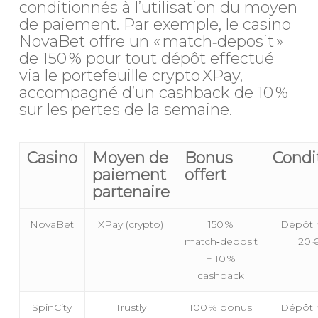
conditionnés à l’utilisation du moyen
de paiement. Par exemple, le casino
NovaBet offre un « match‑deposit »
de 150 % pour tout dépôt effectué
via le portefeuille crypto XPay,
accompagné d’un cashback de 10 %
sur les pertes de la semaine.
Casino
Moyen de
Bonus
Condi
paiement
offert
partenaire
NovaBet
XPay (crypto)
150 %
Dépôt 
match‑deposit
20 
+ 10 %
cashback
SpinCity
Trustly
100 % bonus
Dépôt 