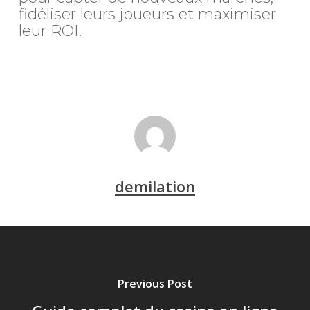
fidéliser leurs joueurs et maximiser
leur ROI.
demilation
Previous Post