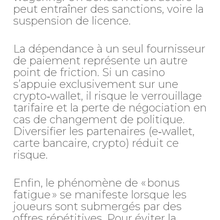
peut entraîner des sanctions, voire la
suspension de licence.
La dépendance à un seul fournisseur
de paiement représente un autre
point de friction. Si un casino
s’appuie exclusivement sur une
crypto‑wallet, il risque le verrouillage
tarifaire et la perte de négociation en
cas de changement de politique.
Diversifier les partenaires (e‑wallet,
carte bancaire, crypto) réduit ce
risque.
Enfin, le phénomène de « bonus
fatigue » se manifeste lorsque les
joueurs sont submergés par des
offres répétitives. Pour éviter la