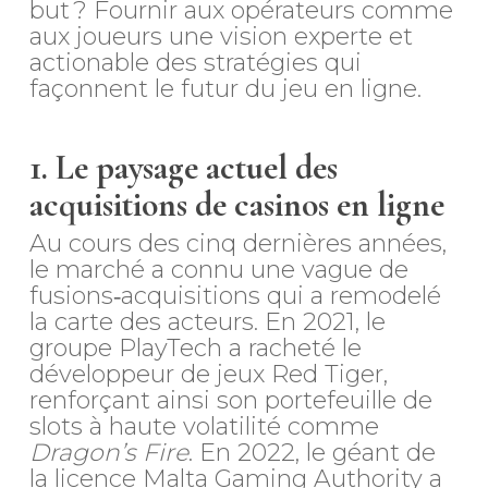
but ? Fournir aux opérateurs comme
aux joueurs une vision experte et
actionable des stratégies qui
façonnent le futur du jeu en ligne.
1. Le paysage actuel des
acquisitions de casinos en ligne
Au cours des cinq dernières années,
le marché a connu une vague de
fusions‑acquisitions qui a remodelé
la carte des acteurs. En 2021, le
groupe PlayTech a racheté le
développeur de jeux Red Tiger,
renforçant ainsi son portefeuille de
slots à haute volatilité comme
Dragon’s Fire
. En 2022, le géant de
la licence Malta Gaming Authority a