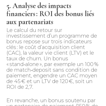
5. Analyse des impacts
financiers : ROI des bonus liés
aux partenariats
Le calcul du retour sur
investissement d’un programme de
bonus repose sur trois indicateurs
clés : le coût d’acquisition client
(CAC), la valeur vie client (LTV) et le
taux de churn. Un bonus
« stand‑alone », par exemple un 100 %
de match‑deposit sans condition de
paiement, engendre un CAC moyen
de 45 € et un LTV de 120 €, soit un
ROI de 2,7.
En revanche, un bonus soutenu par