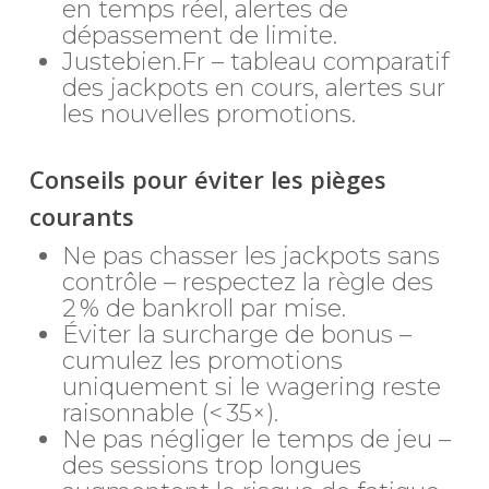
en temps réel, alertes de
dépassement de limite.
Justebien.Fr – tableau comparatif
des jackpots en cours, alertes sur
les nouvelles promotions.
Conseils pour éviter les pièges
courants
Ne pas chasser les jackpots sans
contrôle – respectez la règle des
2 % de bankroll par mise.
Éviter la surcharge de bonus –
cumulez les promotions
uniquement si le wagering reste
raisonnable (< 35×).
Ne pas négliger le temps de jeu –
des sessions trop longues