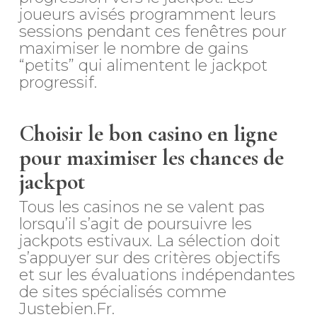
joueurs avisés programment leurs
sessions pendant ces fenêtres pour
maximiser le nombre de gains
“petits” qui alimentent le jackpot
progressif.
Choisir le bon casino en ligne
pour maximiser les chances de
jackpot
Tous les casinos ne se valent pas
lorsqu’il s’agit de poursuivre les
jackpots estivaux. La sélection doit
s’appuyer sur des critères objectifs
et sur les évaluations indépendantes
de sites spécialisés comme
Justebien.Fr.