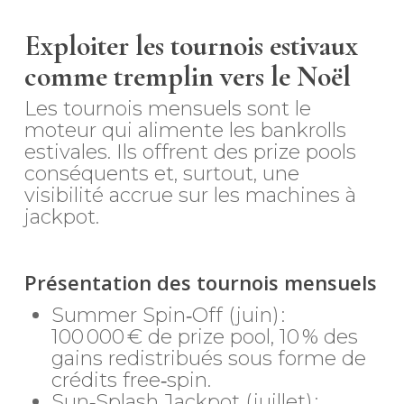
Exploiter les tournois estivaux
comme tremplin vers le Noël
Les tournois mensuels sont le
moteur qui alimente les bankrolls
estivales. Ils offrent des prize pools
conséquents et, surtout, une
visibilité accrue sur les machines à
jackpot.
Présentation des tournois mensuels
Summer Spin‑Off (juin) :
100 000 € de prize pool, 10 % des
gains redistribués sous forme de
crédits free‑spin.
Sun‑Splash Jackpot (juillet) :