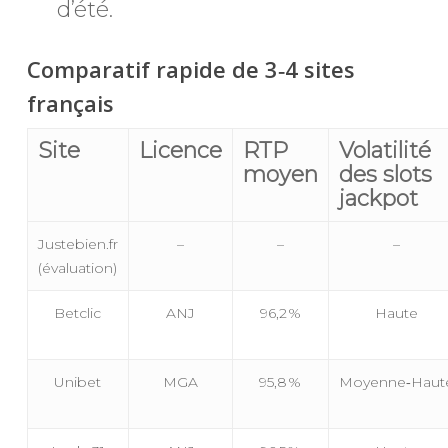
d’été.
Comparatif rapide de 3‑4 sites
français
Site
Licence
RTP
Volatilité
moyen
des slots
jackpot
Justebien.fr
–
–
–
(évaluation)
Betclic
ANJ
96,2 %
Haute
Unibet
MGA
95,8 %
Moyenne‑Haut