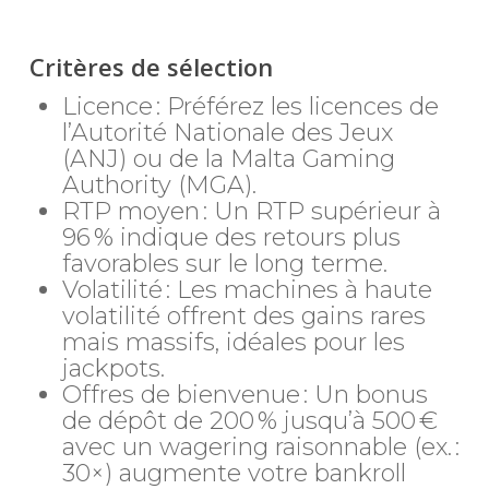
Critères de sélection
Licence : Préférez les licences de
l’Autorité Nationale des Jeux
(ANJ) ou de la Malta Gaming
Authority (MGA).
RTP moyen : Un RTP supérieur à
96 % indique des retours plus
favorables sur le long terme.
Volatilité : Les machines à haute
volatilité offrent des gains rares
mais massifs, idéales pour les
jackpots.
Offres de bienvenue : Un bonus
de dépôt de 200 % jusqu’à 500 €
avec un wagering raisonnable (ex. :
30×) augmente votre bankroll