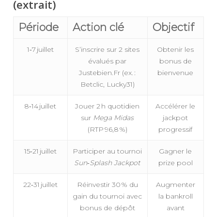
(extrait)
Période
Action clé
Objectif
1‑7 juillet
S’inscrire sur 2 sites
Obtenir les
évalués par
bonus de
Justebien.Fr (ex. :
bienvenue
Betclic, Lucky31)
8‑14 juillet
Jouer 2 h quotidien
Accélérer le
sur
Mega Midas
jackpot
(RTP 96,8 %)
progressif
15‑21 juillet
Participer au tournoi
Gagner le
Sun‑Splash Jackpot
prize pool
22‑31 juillet
Réinvestir 30 % du
Augmenter
gain du tournoi avec
la bankroll
bonus de dépôt
avant