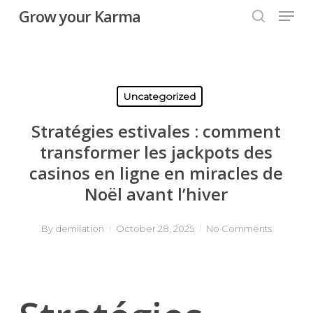
Skip
Men
Grow your Karma
to
searc
main
content
Uncategorized
Stratégies estivales : comment
transformer les jackpots des
casinos en ligne en miracles de
Noël avant l’hiver
By
demilation
October 28, 2025
No Comments