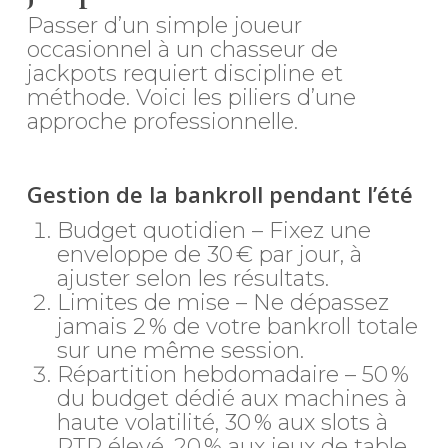
Passer d’un simple joueur
occasionnel à un chasseur de
jackpots requiert discipline et
méthode. Voici les piliers d’une
approche professionnelle.
Gestion de la bankroll pendant l’été
Budget quotidien – Fixez une
enveloppe de 30 € par jour, à
ajuster selon les résultats.
Limites de mise – Ne dépassez
jamais 2 % de votre bankroll totale
sur une même session.
Répartition hebdomadaire – 50 %
du budget dédié aux machines à
haute volatilité, 30 % aux slots à
RTP élevé, 20 % aux jeux de table