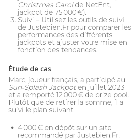
Christmas Carol
de NetEnt,
jackpot de 75 000 €).
Suivi – Utilisez les outils de suivi
de Justebien.Fr pour comparer les
performances des différents
jackpots et ajuster votre mise en
fonction des tendances.
Étude de cas
Marc, joueur français, a participé au
Sun‑Splash Jackpot
en juillet 2023
et a remporté 12 000 € de prize pool.
Plutôt que de retirer la somme, il a
suivi le plan suivant :
4 000 € en dépôt sur un site
recommandé par Justebien.Fr,