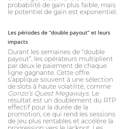
probabilité de gain plus faible, mais
le potentiel de gain est exponentiel.
Les périodes de “double payout” et leurs
impacts
Durant les semaines de “double
payout”, les opérateurs multiplient
par deux le paiement de chaque
ligne gagnante. Cette offre
s’applique souvent à une sélection
de slots à haute volatilité, comme
Gonzo’s Quest Megaways
. Le
résultat est un doublement du RTP
effectif pour la durée de la
promotion, ce qui rend les sessions
de jeu plus rentables et accélère la
progression vers le jackpot. Les