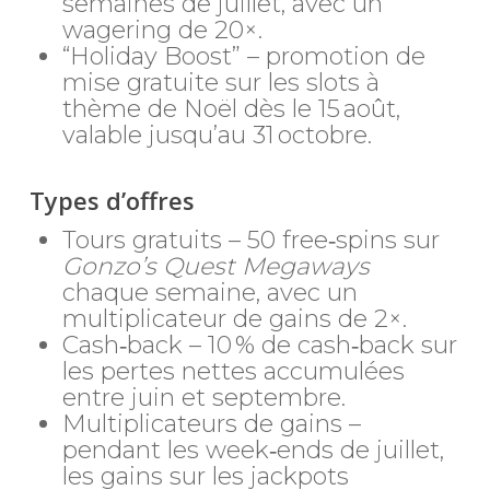
semaines de juillet, avec un
wagering de 20×.
“Holiday Boost” – promotion de
mise gratuite sur les slots à
thème de Noël dès le 15 août,
valable jusqu’au 31 octobre.
Types d’offres
Tours gratuits – 50 free‑spins sur
Gonzo’s Quest Megaways
chaque semaine, avec un
multiplicateur de gains de 2×.
Cash‑back – 10 % de cash‑back sur
les pertes nettes accumulées
entre juin et septembre.
Multiplicateurs de gains –
pendant les week‑ends de juillet,
les gains sur les jackpots