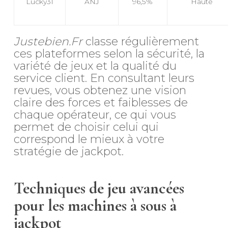
Lucky31
ANJ
96,5 %
Haute
Justebien.Fr
classe régulièrement
ces plateformes selon la sécurité, la
variété de jeux et la qualité du
service client. En consultant leurs
revues, vous obtenez une vision
claire des forces et faiblesses de
chaque opérateur, ce qui vous
permet de choisir celui qui
correspond le mieux à votre
stratégie de jackpot.
Techniques de jeu avancées
pour les machines à sous à
jackpot