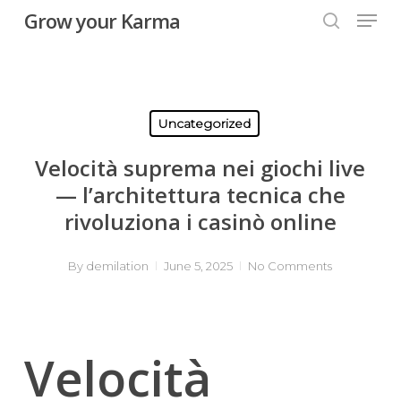
Skip
Men
Grow your Karma
to
searc
main
content
Uncategorized
Velocità suprema nei giochi live
— l’architettura tecnica che
rivoluziona i casinò online
By
demilation
June 5, 2025
No Comments
Velocità