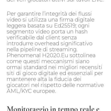
Per garantire l’integrità dei flussi
video si utilizza una firma digitale
leggera basata su Ed25519; ogni
segmento video porta un hash
verificabile dal client senza
introdurre overhead significativo
nella pipeline di streaming.
Phenomenal H2020.Eu sottolinea
come questi meccanismi siano
ormai standard nei migliori recensiti
siti di gioco digitale ed essenziali per
mantenere alta la fiducia dei
giocatori nel rispetto delle normative
AML/KYC europee.
Monitoraggio in tempo reale e