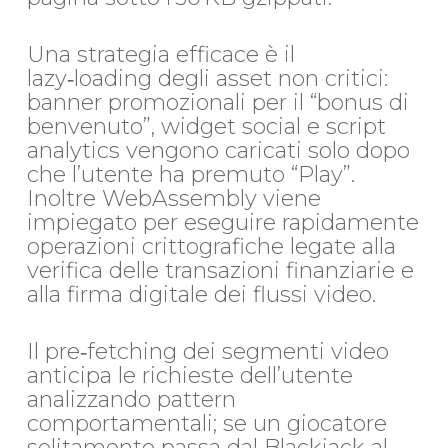
Una strategia efficace è il
lazy‑loading degli asset non critici:
banner promozionali per il “bonus di
benvenuto”, widget social e script
analytics vengono caricati solo dopo
che l’utente ha premuto “Play”.
Inoltre WebAssembly viene
impiegato per eseguire rapidamente
operazioni crittografiche legate alla
verifica delle transazioni finanziarie e
alla firma digitale dei flussi video.
Il pre‑fetching dei segmenti video
anticipa le richieste dell’utente
analizzando pattern
comportamentali; se un giocatore
solitamente passa dal Blackjack al