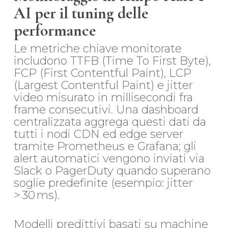
AI per il tuning delle
performance
Le metriche chiave monitorate
includono TTFB (Time To First Byte),
FCP (First Contentful Paint), LCP
(Largest Contentful Paint) e jitter
video misurato in millisecondi fra
frame consecutivi. Una dashboard
centralizzata aggrega questi dati da
tutti i nodi CDN ed edge server
tramite Prometheus e Grafana; gli
alert automatici vengono inviati via
Slack o PagerDuty quando superano
soglie predefinite (esempio: jitter
> 30 ms).
Modelli predittivi basati su machine