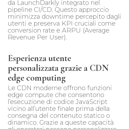
da LaunchDarkly integrato nel
pipeline CI/CD. Questo approccio
minimizza downtime percepito dagli
utenti e preserva KPI cruciali come
conversion rate e ARPU (Average
Revenue Per User).
Esperienza utente
personalizzata grazie a CDN
edge computing
Le CDN moderne offrono funzioni
edge compute che consentono
l’esecuzione di codice JavaScript
vicino all’utente finale prima della
consegna del contenuto statico o
dinamico. Grazie a queste capacità