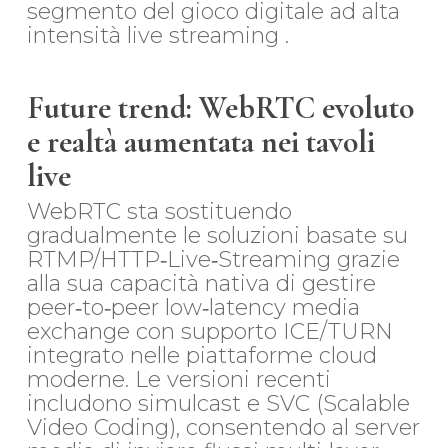
segmento del gioco digitale ad alta
intensità live streaming .
Future trend: WebRTC evoluto
e realtà aumentata nei tavoli
live
WebRTC sta sostituendo
gradualmente le soluzioni basate su
RTMP/HTTP‑Live‑Streaming grazie
alla sua capacità nativa di gestire
peer‑to‑peer low‑latency media
exchange con supporto ICE/TURN
integrato nelle piattaforme cloud
moderne. Le versioni recenti
includono simulcast e SVC (Scalable
Video Coding), consentendo al server