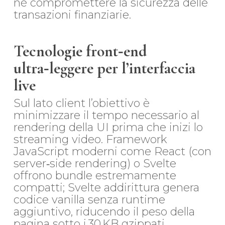
né compromettere la sicurezza delle
transazioni finanziarie.
Tecnologie front‑end
ultra‑leggere per l’interfaccia
live
Sul lato client l’obiettivo è
minimizzare il tempo necessario al
rendering della UI prima che inizi lo
streaming video. Framework
JavaScript moderni come React (con
server‑side rendering) o Svelte
offrono bundle estremamente
compatti; Svelte addirittura genera
codice vanilla senza runtime
aggiuntivo, riducendo il peso della
pagina sotto i 30 KB gzippati.