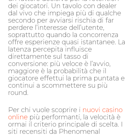
dei giocatori. Un tavolo con dealer
dal vivo che impiega più di qualche
secondo per avviarsi rischia di far
perdere l’interesse dell’utente,
soprattutto quando la concorrenza
offre esperienze quasi istantanee. La
latenza percepita influisce
direttamente sul tasso di
conversione: più veloce è l’avvio,
maggiore è la probabilità che il
giocatore effettui la prima puntata e
continui a scommettere su più
round.
Per chi vuole scoprire i
nuovi casino
online
più performanti, la velocità è
ormai il criterio principale di scelta. I
siti recensiti da Phenomenal