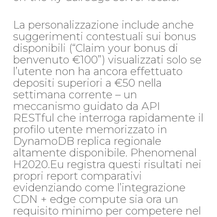
La personalizzazione include anche
suggerimenti contestuali sui bonus
disponibili (“Claim your bonus di
benvenuto €100”) visualizzati solo se
l’utente non ha ancora effettuato
depositi superiori a €50 nella
settimana corrente – un
meccanismo guidato da API
RESTful che interroga rapidamente il
profilo utente memorizzato in
DynamoDB replica regionale
altamente disponibile. Phenomenal
H2020.Eu registra questi risultati nei
propri report comparativi
evidenziando come l’integrazione
CDN + edge compute sia ora un
requisito minimo per competere nel