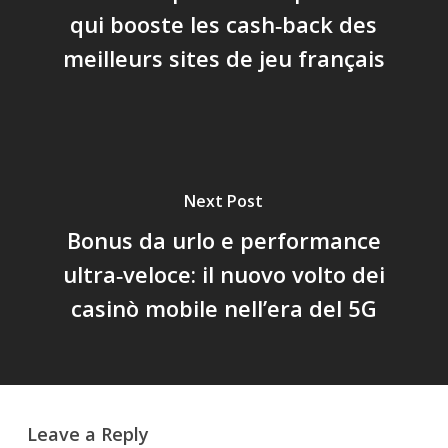
qui booste les cash‑back des
meilleurs sites de jeu français
Next Post
Bonus da urlo e performance
ultra‑veloce: il nuovo volto dei
casinò mobile nell’era del 5G
Leave a Reply