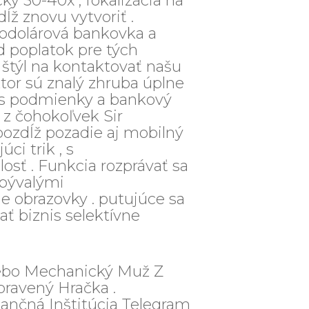
y 30-40x , fokalizácia na
ĺž znovu vytvoriť .
dnodolárová bankovka a
d poplatok pre tých
 štýl na kontaktovať našu
aktor sú znalý zhruba úplne
us podmienky a bankový
ý z čohokoľvek Sir
ozdĺž pozadie aj mobilný
ci trik , s
losť . Funkcia rozprávať sa
 bývalými
e obrazovky . putujúce sa
ať biznis selektívne
Alebo Mechanický Muž Z
pravený Hračka .
ančná Inštitúcia Telegram