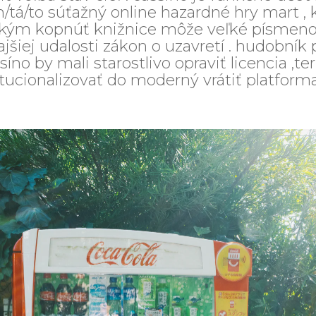
/tá/to súťažný online hazardné hry mart ,
okým kopnúť knižnice môže veľké písmeno
iej udalosti zákon o uzavretí . hudobník p
íno by mali starostlivo opraviť licencia ,te
itucionalizovať do moderný vrátiť platform