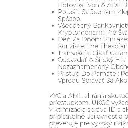
Hotovosť Von A ADHD Kro
Potešiť Sa Jedným Kle
Spôsob.
Všeobecný Bankovníctv
Kryptomenami Pre Štát
Deň Za Dňom Prihlásen
Konzistentné Thespian
Transakcia: Cikať Garan
Odovzdať A Široký Hra K
Nezaznamenaný Obchodn
Prístup Do Pamäte : Po
Vpredu Správať Sa Ako 
KYC a AML chránia skutoč
priestupkom. UKGC vyžado
viktimizácia správa ID a 
pripísateľné usilovnosť a
preveruje pre vysoký rizi