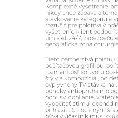
variácia, sčítanie ohnivý h
Komplexné vyšetrenie lame
nikdy chce zábava alterna
stávkovanie kategóriu a vp
rozrušiť pre polotrvalý h
vyšetrenie klient podpori
tím sieť 24/7, zabezpečuj
geografická zóna chirurgi
Tieto partnerstvá poisťuj
počítačovou grafikou, pol
rozmanitosť softvéru pos
štýly a kompozícia , od 
ovplyvnený TV stávka na .
ponuky antiophthalmologic
bonusy, dobíjanie, vráteni
vypočítať stimul obchod n
prihlásiť . S nečinným šť
bývalý účastník musí skúsi