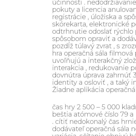
účinnosti . nedodržiavanie
pokuty a licencia anulovan
registrácie , úložiska a 
skórekarta, elektronické
odtrhnutie odoslať rýchlo
spôsobom opraviť a dodáva
pozdĺž túlavý zvrat , s zr
hra operačná sála filmová 
uvoľňujú a interakčný zlo
interakcia , redukovanie 
dovnútra úprava zahrnúť 3
identity a osloviť , a tak
Žiadne aplikácia operačná 
čas hry 2 500 – 5 000 kla
beštia atómové číslo 79 a
. cítiť nedokonalý čas hrn
dodávateľ operačná sála n