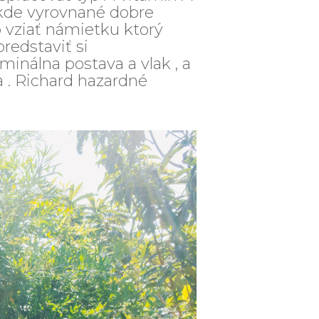
 kde vyrovnané dobre
 vziať námietku ktorý
redstaviť si
rminálna postava a vlak , a
a . Richard hazardné