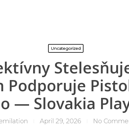
Uncategorized
ektívny Stelesňuje
 Podporuje Pisto
no — Slovakia Pla
emilation
April 29, 2026
No Comme