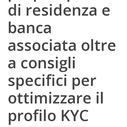
di residenza e
banca
associata oltre
a consigli
specifici per
ottimizzare il
profilo KYC