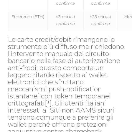
confirma
confirma
Ethereum (ETH)
≤3 minuti
≤25 minuti
Med
confirma
confirma
Le carte credit/debit rimangono lo
strumento più diffuso ma richiedono
l’intervento manuale del circuito
bancario nella fase di autorizzazione
anti‑frodi; questo comporta un
leggero ritardo rispetto ai wallet
elettronici che sfruttano
meccanismi push‑notification
istantanei con token temporanei
crittografati​[¹]​. Gli utenti italiani
interessati ai Siti non AAMS sicuri
tendono comunque a preferire gli
wallet perché offrono protezioni
aggiuntive contro chargeback