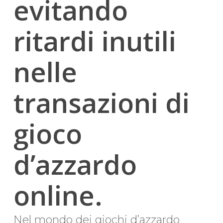
evitando
ritardi inutili
nelle
transazioni di
gioco
d’azzardo
online.
Nel mondo dei giochi d’azzardo