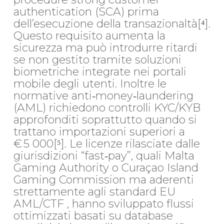
authentication (SCA) prima
dell’esecuzione della transazional­tà​[⁴]​.
Questo requisito aumenta la
sicurezza ma può introdurre ritardi
se non gestito tramite soluzioni
biometriche integrate nei portali
mobile degli utenti.​ Inoltre le
normative anti‐money‐laundering
(AML) richiedono controlli KYC/KYB
approfonditi soprattutto quando si
trattano importazioni superiori a
€ 5 000​[⁵]​. Le licenze rilasciate dalle
giurisdizioni “fast‑pay”, quali Malta
Gaming Authority o Curaçao Island
Gaming Commission ma aderenti
strettamente agli standard EU
AML/CTF , hanno sviluppato flussi
ottimizzati basati su database