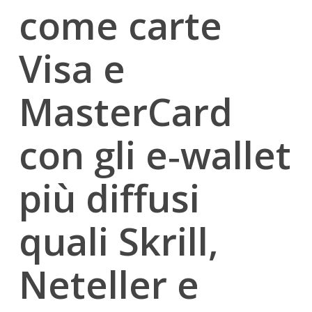
come carte
Visa e
MasterCard
con gli e‑wallet
più diffusi
quali Skrill,
Neteller e