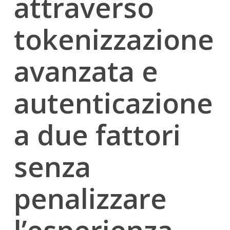
attraverso
tokenizzazione
avanzata e
autenticazione
a due fattori
senza
penalizzare