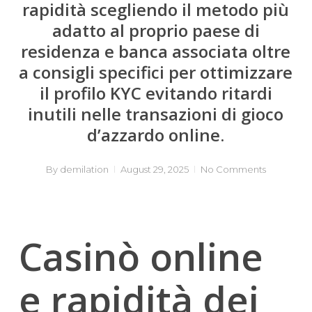
rapidità scegliendo il metodo più
adatto al proprio paese di
residenza e banca associata oltre
a consigli specifici per ottimizzare
il profilo KYC evitando ritardi
inutili nelle transazioni di gioco
d’azzardo online.
By
demilation
August 29, 2025
No Comments
Casinò online
e rapidità dei