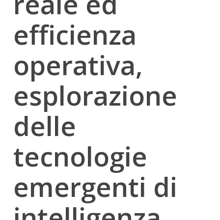
reale ed
efficienza
operativa,
esplorazione
delle
tecnologie
emergenti di
intelligenza