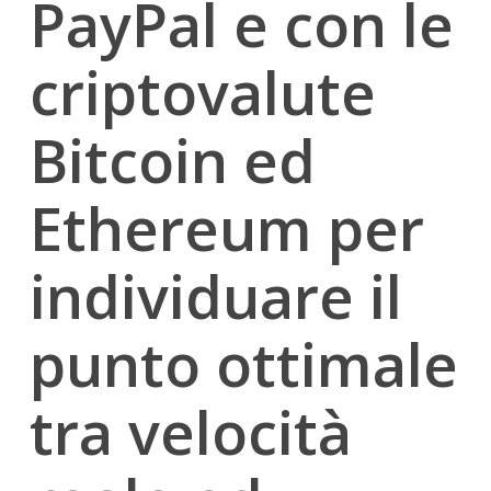
PayPal e con le
criptovalute
Bitcoin ed
Ethereum per
individuare il
punto ottimale
tra velocità