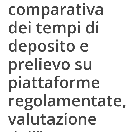
comparativa
dei tempi di
deposito e
prelievo su
piattaforme
regolamentate,
valutazione