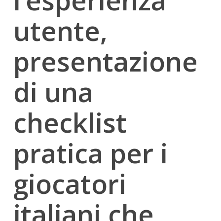
l’esperienza
utente,
presentazione
di una
checklist
pratica per i
giocatori
italiani che