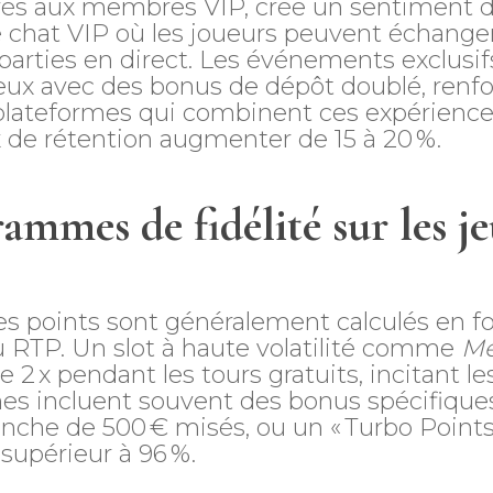
rvés aux membres VIP, crée un sentiment d
de chat VIP où les joueurs peuvent échange
parties en direct. Les événements exclusi
x avec des bonus de dépôt doublé, renforce
plateformes qui combinent ces expériences
ux de rétention augmenter de 15 à 20 %.
ammes de fidélité sur les je
les points sont généralement calculés en 
 du RTP. Un slot à haute volatilité comme
Me
 2 x pendant les tours gratuits, incitant l
 incluent souvent des bonus spécifiques :
che de 500 € misés, ou un « Turbo Points 
supérieur à 96 %.