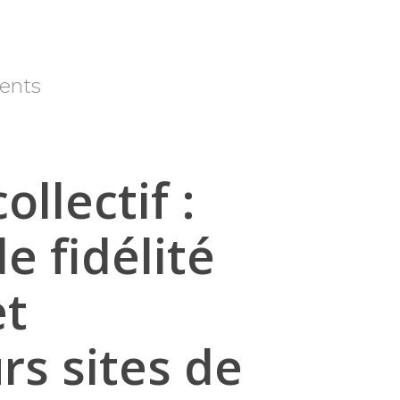
ents
llectif :
 fidélité
et
rs sites de