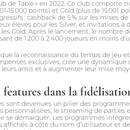
Club de Table » en 2022. Ce club comporte tr
 001‑15 000 points) et Gold (plus de 15 001 p
ressifs : cashback de 5 % sur les mises de 
ux élevés pour les Silver, et invitations à
 les Gold. Après le lancement, le nombre d
ssant de 1 200 à 2 400 joueurs en moins d’u
 que la reconnaissance du temps de jeu e
mpenses exclusives, crée une dynamique où
iter leurs amis et à augmenter leur mise mo
l features dans la fidélisati
les sont devenues un pilier des programmes 
 personnalisées, le streaming de parties e
e se démarquer. Les programmes intègren
 affichés à côté du nom d’utilisateur et 