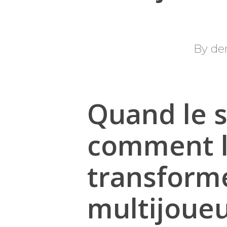
By
de
Quand le so
comment l
transforme
multijoueu
Hit enter to search or ESC to clos