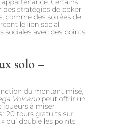
’appartenance. Certains
r des stratégies de poker
fs, comme des soirées de
nt le lien social.
 sociales avec des points
ux solo –
fonction du montant misé,
ga Volcano
peut offrir un
es joueurs à miser
 20 tours gratuits sur
» qui double les points