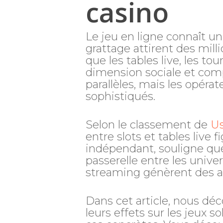
casino
Le jeu en ligne connaît un 
grattage attirent des mil
que les tables live, les t
dimension sociale et comp
parallèles, mais les opéra
sophistiqués.
Selon le classement de
Us
entre slots et tables live
indépendant, souligne que 
passerelle entre les univ
streaming génèrent des a
Dans cet article, nous d
leurs effets sur les jeux s