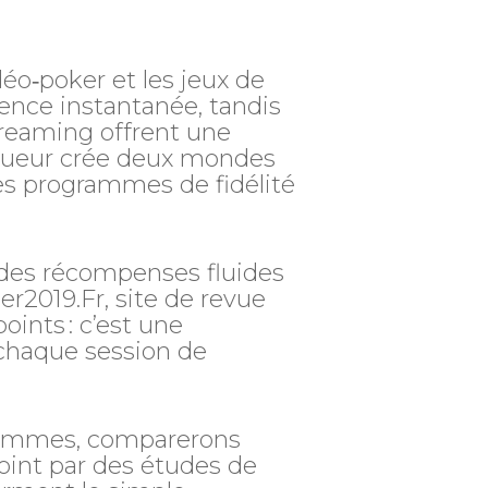
déo‑poker et les jeux de
ience instantanée, tandis
streaming offrent une
ijoueur crée deux mondes
des programmes de fidélité
 des récompenses fluides
er2019.Fr, site de revue
oints : c’est une
 chaque session de
grammes, comparerons
 point par des études de