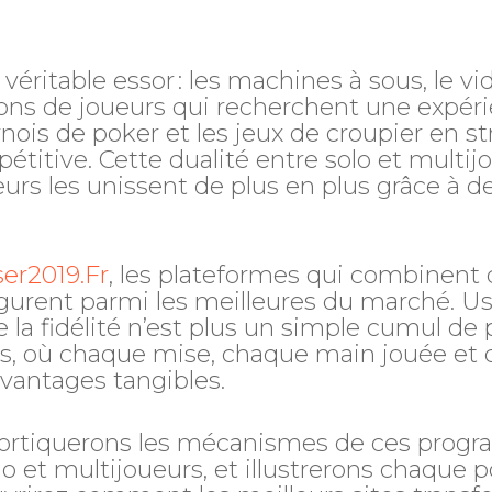
véritable essor : les machines à sous, le vi
lions de joueurs qui recherchent une expér
ournois de poker et les jeux de croupier en 
étitive. Cette dualité entre solo et mult
teurs les unissent de plus en plus grâce à 
er2019.Fr
, les plateformes qui combinent
 figurent parmi les meilleures du marché. Us
la fidélité n’est plus un simple cumul de p
ers, où chaque mise, chaque main jouée et
vantages tangibles.
écortiquerons les mécanismes de ces pro
olo et multijoueurs, et illustrerons chaque