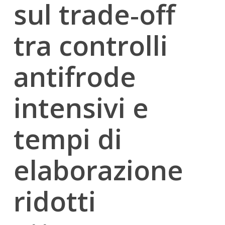
sul trade‑off
tra controlli
antifrode
intensivi e
tempi di
elaborazione
ridotti