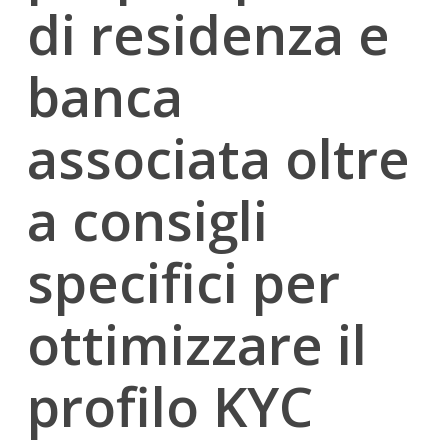
di residenza e
banca
associata oltre
a consigli
specifici per
ottimizzare il
profilo KYC