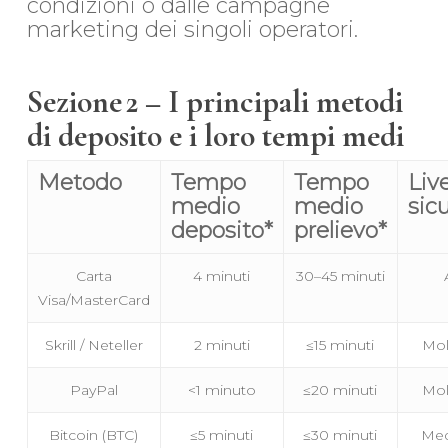
condizioni o dalle campagne
marketing dei singoli operatori.​
Sezione 2 – I principali metodi
di deposito e i loro tempi medi
Metodo
Tempo
Tempo
Live
medio
medio
sic
deposito*
prelievo*
Carta
4 minuti
30–45 minuti
Visa/MasterCard
Skrill / Neteller
2 minuti
≤15 minuti
Mol
PayPal
<1 minuto
≤20 minuti
Mol
Bitcoin (BTC)
≤5 minuti
≤30 minuti
Med