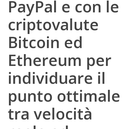
PayPal e con le
criptovalute
Bitcoin ed
Ethereum per
individuare il
punto ottimale
tra velocità