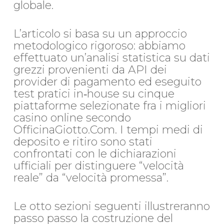
globale.
L’articolo si basa su un approccio
metodologico rigoroso: abbiamo
effettuato un’analisi statistica su dati
grezzi provenienti da API dei
provider di pagamento ed eseguito
test pratici in‑house su cinque
piattaforme selezionate fra i migliori
casino online secondo
OfficinaGiotto.Com. I tempi medi di
deposito e ritiro sono stati
confrontati con le dichiarazioni
ufficiali per distinguere “velocità
reale” da “velocità promessa”.
Le otto sezioni seguenti illustreranno
passo passo la costruzione del