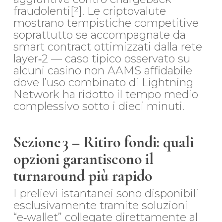
fraudolenti​[²]​. Le criptovalute
mostrano tempistiche competitive
soprattutto se accompagnate da
smart contract ottimizzati dalla rete
layer‑2 — caso tipico osservato su
alcuni casino non AAMS affidabile
dove l’uso combinato di Lightning
Network ha ridotto il tempo medio
complessivo sotto i dieci minuti.​
Sezione 3 – Ritiro fondi: quali
opzioni garantiscono il
turnaround più rapido
I prelievi istantanei sono disponibili
esclusivamente tramite soluzioni
“e‑wallet” collegate direttamente al