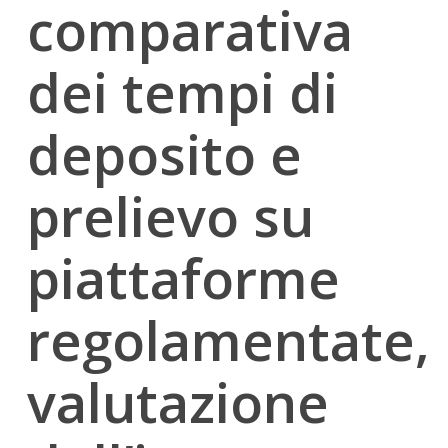
comparativa
dei tempi di
deposito e
prelievo su
piattaforme
regolamentate,
valutazione