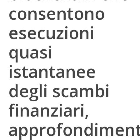
consentono
esecuzioni
quasi
istantanee
degli scambi
finanziari,
approfondimen