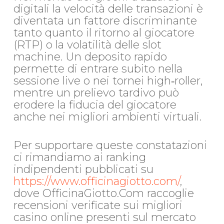
digitali la velocità delle transazioni è
diventata un fattore discriminante
tanto quanto il ritorno al giocatore
(RTP) o la volatilità delle slot
machine. Un deposito rapido
permette di entrare subito nella
sessione live o nei tornei high‑roller,
mentre un prelievo tardivo può
erodere la fiducia del giocatore
anche nei migliori ambienti virtuali.
Per supportare queste constatazioni
ci rimandiamo ai ranking
indipendenti pubblicati su
https://www.officinagiotto.com/
,
dove OfficinaGiotto.Com raccoglie
recensioni verificate sui migliori
casino online presenti sul mercato