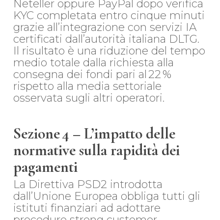
Neteller oppure PayPal dopo verifica
KYC completata entro cinque minuti
grazie all’integrazione con servizi IA
certificati dall’autorità italiana DLTG.​
Il risultato è una riduzione del tempo
medio totale dalla richiesta alla
consegna dei fondi pari al 22 %
rispetto alla media settoriale
osservata sugli altri operatori.
Sezione 4 – L’impatto delle
normative sulla rapidità dei
pagamenti
La Direttiva PSD2 introdotta
dall’Unione Europea obbliga tutti gli
istituti finanziari ad adottare
procedure strong customer